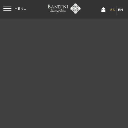
ES
EN
EVENTS
CICLO PATRIA Y VINO –
BANDERA DE LA PATRIA
MIA!